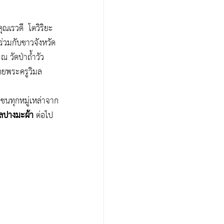
ุณเรวดี  โตวิริยะ
 ร่วมกับชาวจังหวัด
 วัดป่าถ้ำวัว 
ดย
พระครูวิมล
ชนทุกหมู่เหล่าจาก
าลปางมะผ้า
 ต่อไป