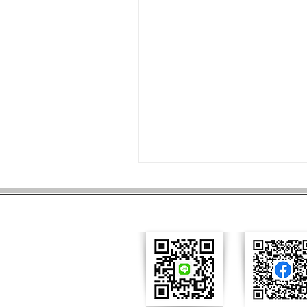
กิจกรรมทำบุญกฐินสามัคคีเพื่อสมทบทุน