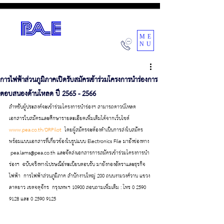
ME
NU
POWER AIR ENGINEERING CO.,LTD.
การไฟฟ้าส่วนภูมิภาคเปิดรับสมัครเข้าร่วมโครงการนำร่องการ
ตอบสนองด้านโหลด ปี 2565 - 2566
สำหรับผู้ประสงค์จะเข้าร่วมโครงการนำร่องฯ สามารถดาวน์โหลด
เอกสารใบสมัครและศึกษารายละเอียดเพิ่มเติมได้จากเว็บไซต์ 
www.pea.co.th/DRPilot
  โดยผู้สมัครจะต้องดำเนินการส่งใบสมัคร  
พร้อมแนบเอกสารที่เกี่ยวข้องในรูปแบบ Electronics File มายังช่องทาง 
 pea.lams@pea.co.th และจัดส่งเอกสารการสมัครเข้าร่วมโครงการนำ
ร่องฯ  ฉบับจริงทางไปรษณีย์ทะเบียนตอบรับ มายังกองอัตราและธุรกิจ
ไฟฟ้า  การไฟฟ้าส่วนภูมิภาค สำนักงานใหญ่ 200 ถนนงามวงศ์วาน แขวง
ลาดยาว เขตจตุจักร  กรุงเทพฯ 10900 สอบถามเพิ่มเติม : โทร 0 2590 
9128 และ 0 2590 9125