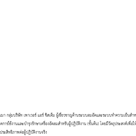
ผ่านมา กลุ่มบริษัท เพาเวอร์ แอร์ ซิสเต็ม ผู้เชี่ยวชาญด้านระบบลมอัดและระบบทำความเย็นส
การใช้งานและบำรุงรักษาเครื่องอัดลมสำหรับผู้ปฏิบัติงาน (ขั้นต้น) โดยมีวัตถุประสงค์เพื่อใ
ระสิทธิภาพต่อผู้ปฏิบัติงานจริง  