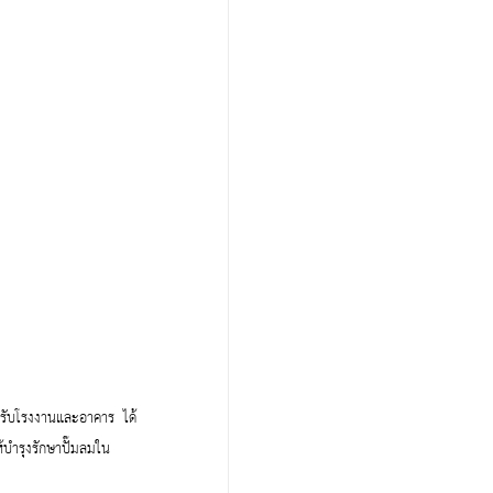
ำหรับโรงงานและอาคาร  ได้
ห้บำรุงรักษาปั๊มลมใน