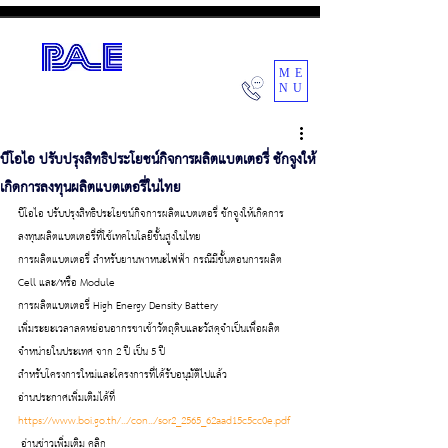
ME
NU
POWER AIR ENGINEERING CO.,LTD.
บีโอไอ ปรับปรุงสิทธิประโยชน์กิจการผลิตแบตเตอรี่ ชักจูงให้
เกิดการลงทุนผลิตแบตเตอรี่ในไทย
บีโอไอ ปรับปรุงสิทธิประโยชน์กิจการผลิตแบตเตอรี่ ชักจูงให้เกิดการ
ลงทุนผลิตแบตเตอรี่ที่ใช้เทคโนโลยีขั้นสูงในไทย
การผลิตแบตเตอรี่ สำหรับยานพาหนะไฟฟ้า กรณีมีขั้นตอนการผลิต 
Cell และ/หรือ Module 
การผลิตแบตเตอรี่ High Energy Density Battery 
เพิ่มระยะเวลาลดหย่อนอากรขาเข้าวัตถุดิบและวัสดุจำเป็นเพื่อผลิต
จำหน่ายในประเทศ จาก 2 ปี เป็น 5 ปี 
สำหรับโครงการใหม่และโครงการที่ได้รับอนุมัติไปแล้ว 
อ่านประกาศเพิ่มเติมได้ที่
https://www.boi.go.th/.../con.../sor2_2565_62aad15c5cc0e.pdf
 อ่านข่าวเพิ่มเติม คลิก 