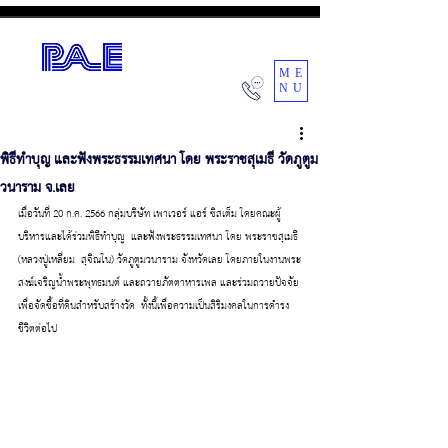
ME
NU
POWER AIR ENGINEERING CO.,LTD.
พิธีทำบุญ และฟังพระธรรมเทศนา โดย พระราชสุเมธี วัดภูตูม
วนาราม จ.เลย
เมื่อวันที่ 20 ก.ค. 2566 กลุ่มบริษัท เพาเวอร์ แอร์ ซิสเต็ม โดยคณะผู้
บริหารและได้ร่วมพิธีทำบุญ  และฟังพระธรรมเทศนา โดย พระราชสุเมธี 
(หลวงปู่เหลี่ยม  สุจิณโน) วัดภูตูมวนาราม จังหวัดเลย โดยภายในงานพระ
สงฆ์เจริญน้ำพระพุทธมนต์ และถวายภัตตาหารเพล และร่วมถวายปัจจัย
เพื่อจัดซื้อที่ดินสำหรับสร้างวัด  ทั้งนี้เพื่อความเป็นสิริมงคลในการดำรง
ชีวิตต่อไป